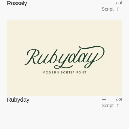
Rossaly
—
/
.ot
Script
f
Rubyday
—
/
.ot
Script
f