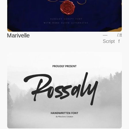
Marivelle
—
/
.tt
Script
f