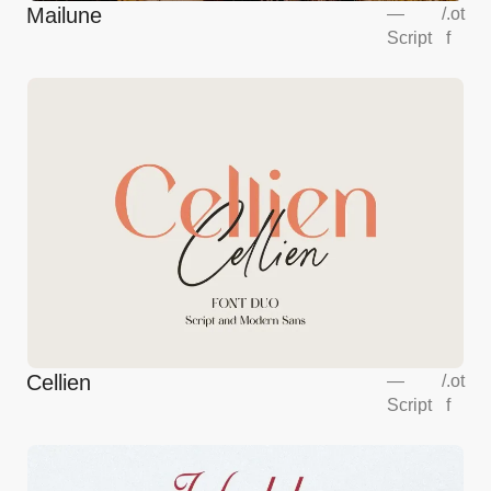
Mailune
—
/
.ot
Script
f
Cellien
—
/
.ot
Script
f